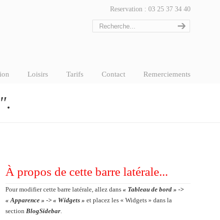
Reservation : 03 25 37 34 40
ion
Loisirs
Tarifs
Contact
Remerciements
"
.
À propos de cette barre latérale...
Pour modifier cette barre latérale, allez dans
« Tableau de bord » ->
« Apparence » -> « Widgets »
et placez les « Widgets » dans la
section
BlogSidebar
.