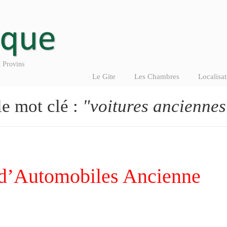
 Provins
Le Gite
Les Chambres
Localisat
le mot clé :
"voitures anciennes
 d’Automobiles Ancienne