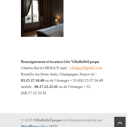
Renseignement et location
Gite VillaBelleEpoque
Charles-Xavier DESGUY mail :
cdesguy@gmail.com
Romilly-sur-Seine Aube, Champagne, France tel :
03.25.37.34.40
ou de l’étranger + 33 (0)3.25.37.34.40
mobile :
06.17.22.32.41
ou de l’étranger + 33
(0)6.17.22.32.41
© 2020
VillaBelleEpoque
est fièrement propulsé par
WordPress
|
Flux (RSS)